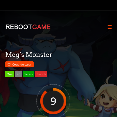
Meg’s Monster
Coup de cœur
One
PC
Series
Switch
9