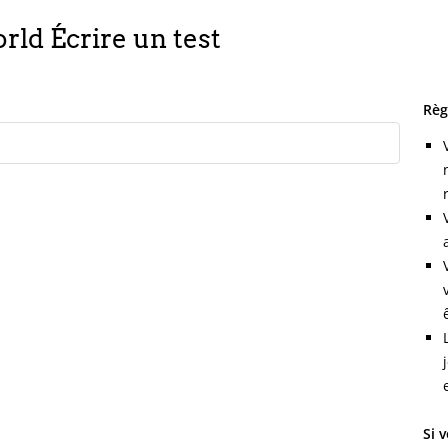
ld Écrire un test
Règ
Si 