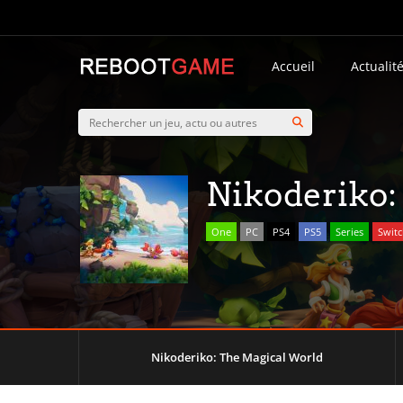
Accueil
Actualit
Nikoderiko:
One
PC
PS4
PS5
Series
Swit
Nikoderiko: The Magical World