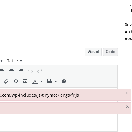
Si 
un 
nou
Visuel
Code
Table
×
me.com/wp-includes/js/tinymce/langs/fr.js
.com/wp-includes/js/tinymce/langs/fr.js
×