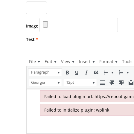
Image
Test
*
File
Edit
View
Insert
Format
Tools
Paragraph
Georgia
12pt
Failed to load plugin url: https://reboot-ga
Failed to load plugin url: https://reboot-game
Failed to initialize plugin: wplink
Failed to initialize plugin: wplink