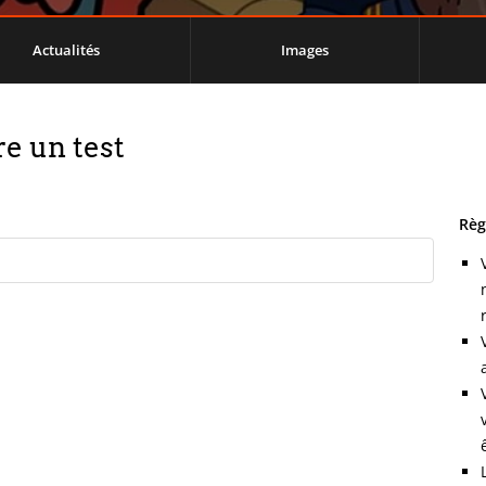
Actualités
Images
e un test
Règ