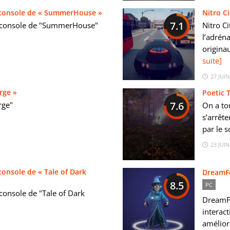
 console de « SummerHouse »
Nitro C
7.1
n console de "SummerHouse"
Nitro C
l’adréna
originau
suite]
27 JUIN
rge »
Poetic T
7.6
rge"
On a to
s’arrêt
par le s
23 JUIN
onsole de « Tale of Dark
DreamF
8.5
PC
console de "Tale of Dark
DreamFo
interac
améliore