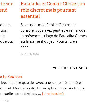
te sur
Ratalaika et Cookie Clicker, un
vend
rôle discret mais pourtant
essentiel
udique,
Si vous jouez à Cookie Clicker sur
ntion
console, vous avez peut-être remarqué
ojet
la présence du logo de Ratalaika Games
due ou...
au lancement du jeu. Pourtant, en
cher...
3 JUIN 2026
VOIR TOUS LES TESTS
e to Kowloon
ivez dans ce quartier avec une seule idée en tête :
un toit. Mais très vite, l’atmosphère vous saute aux
s ruelles sont étroites, ...
[Lire la suite]
LET 2026