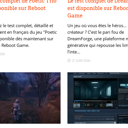
 complet de Poetic Trio
Le test complet de Dre
ponible sur Reboot
est disponible sur Rebo
Game
 le test complet, détaillé et
Un jeu où vous êtes le héros… 
nt en français du jeu "Poetic
créateur ? C’est le pari fou de
sponible dès maintenant sur
DreamForge, une plateforme n
te Reboot Game.
générative qui repousse les lim
l’inte...
2026
21 JUIN 2026