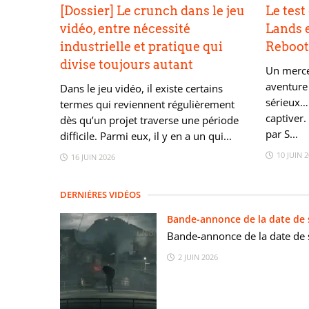
[Dossier] Le crunch dans le jeu
Le test
vidéo, entre nécessité
Lands e
industrielle et pratique qui
Reboo
divise toujours autant
Un merce
aventure
Dans le jeu vidéo, il existe certains
sérieux…
termes qui reviennent régulièrement
captiver.
dès qu’un projet traverse une période
par S...
difficile. Parmi eux, il y en a un qui...
10 JUIN 
16 JUIN 2026
DERNIÈRES VIDÉOS
Bande-annonce de la date de s
Bande-annonce de la date de s
2 JUIN 2026