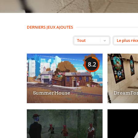
DERNIERS JEUX AJOUTÉS
8.2
SummerHouse
DreamFo