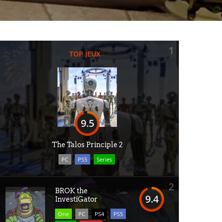
1
TOP JEUX
9.5
The Talos Principle 2
PC
PS5
Series
2
BROK the
9.4
InvestiGator
One
PC
PS4
PS5