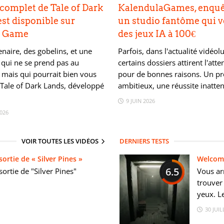
 complet de Tale of Dark
KalendulaGames, enquê
st disponible sur
un studio fantôme qui 
t Game
des jeux IA à 100€
naire, des gobelins, et une
Parfois, dans l'actualité vidéol
 qui ne se prend pas au
certains dossiers attirent l'atte
 mais qui pourrait bien vous
pour de bonnes raisons. Un pr
 Tale of Dark Lands, développé
ambitieux, une réussite inatten
9 JUIN 2026
2026
VOIR TOUTES LES VIDÉOS
DERNIERS TESTS
ortie de « Silver Pines »
Welcom
6.5
ortie de "Silver Pines"
Vous arr
trouver 
yeux. Le
30 JUIL