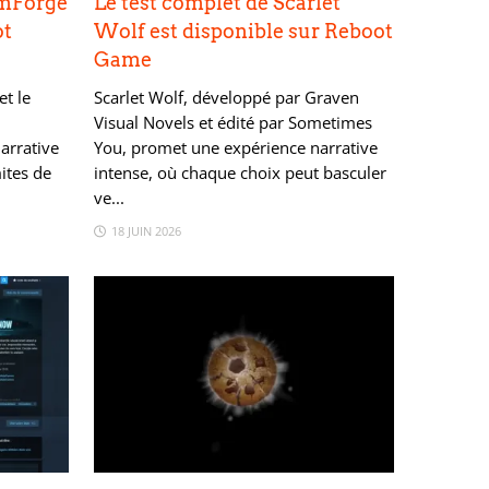
amForge
Le test complet de Scarlet
ot
Wolf est disponible sur Reboot
Game
et le
Scarlet Wolf, développé par Graven
Visual Novels et édité par Sometimes
arrative
You, promet une expérience narrative
ites de
intense, où chaque choix peut basculer
ve...
18 JUIN 2026