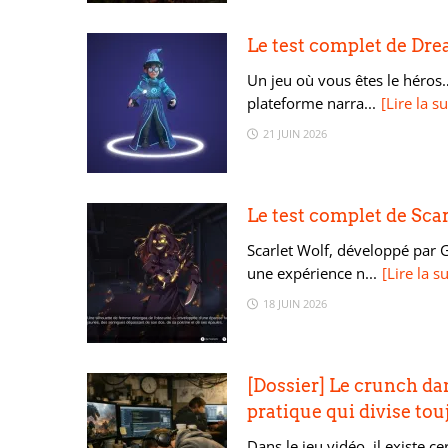
Le test complet de Dr
Un jeu où vous êtes le héros…
plateforme narra...
[Lire la su
21 JUIN 2026
Le test complet de Sca
Scarlet Wolf, développé par 
une expérience n...
[Lire la su
18 JUIN 2026
[Dossier] Le crunch dan
pratique qui divise tou
Dans le jeu vidéo, il existe 