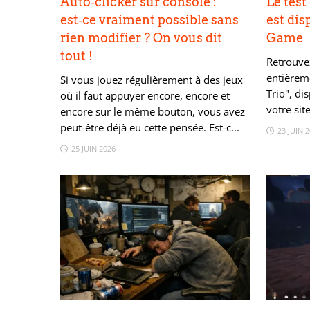
Auto‑clicker sur console :
Le test
est‑ce vraiment possible sans
est dis
rien modifier ? On vous dit
Game
tout !
Retrouvez
entièreme
Si vous jouez régulièrement à des jeux
Trio", di
où il faut appuyer encore, encore et
votre si
encore sur le même bouton, vous avez
peut-être déjà eu cette pensée. Est-c...
23 JUIN 
25 JUIN 2026