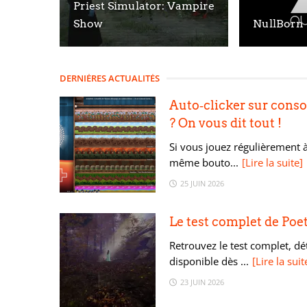
Priest Simulator: Vampire
Show
NullBorn
DERNIÈRES ACTUALITÉS
Auto‑clicker sur consol
? On vous dit tout !
Si vous jouez régulièrement à
même bouto...
[Lire la suite]
25 JUIN 2026
Le test complet de Poe
Retrouvez le test complet, dét
disponible dès ...
[Lire la suit
23 JUIN 2026