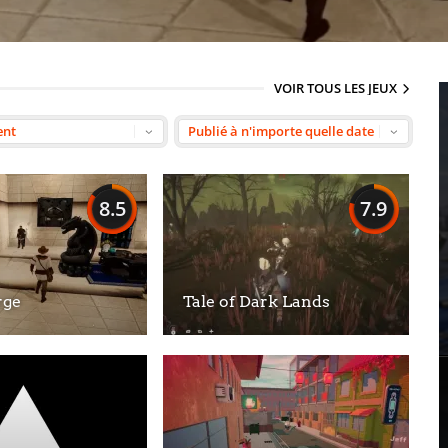
VOIR TOUS LES JEUX
8.5
7.9
rge
Tale of Dark Lands