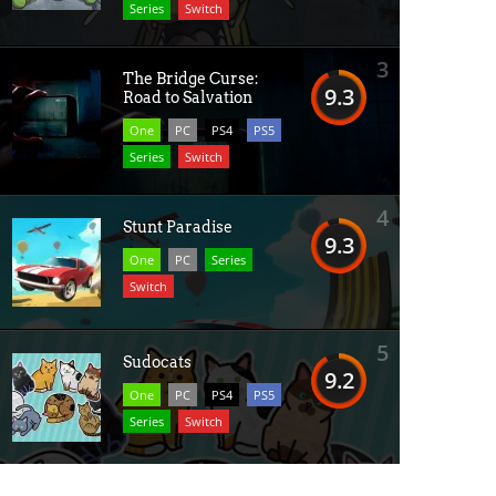
Series
Switch
3
The Bridge Curse:
9.3
Road to Salvation
One
PC
PS4
PS5
Series
Switch
4
Stunt Paradise
9.3
One
PC
Series
Switch
5
Sudocats
9.2
One
PC
PS4
PS5
Series
Switch