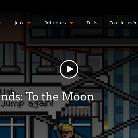
és
Jeux
Rubriques
Tests
Tous les évé
nds: To the Moon