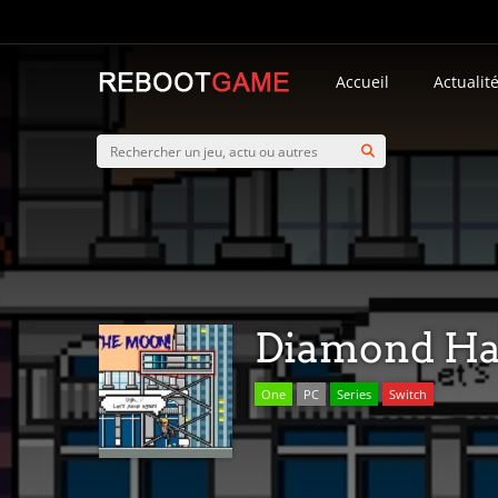
Accueil
Actualit
Diamond Ha
One
PC
Series
Switch