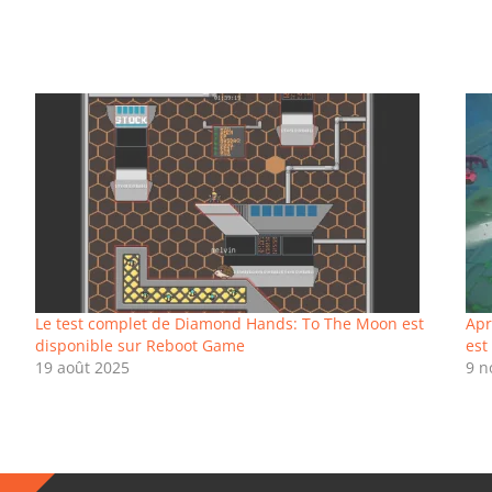
Le test complet de Diamond Hands: To The Moon est
Apr
disponible sur Reboot Game
est
19 août 2025
9 n