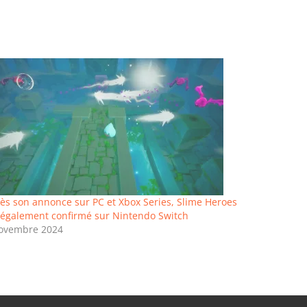
ès son annonce sur PC et Xbox Series, Slime Heroes
 également confirmé sur Nintendo Switch
ovembre 2024