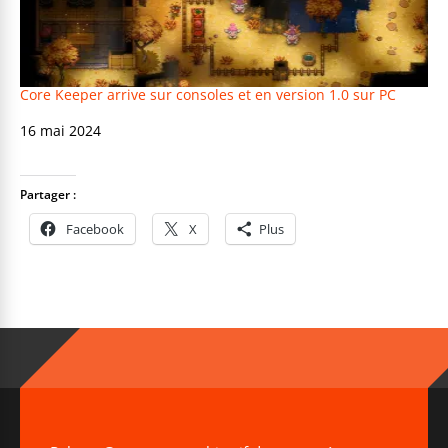
Core Keeper arrive sur consoles et en version 1.0 sur PC
Date
16 mai 2024
Partager :
Facebook
X
Plus