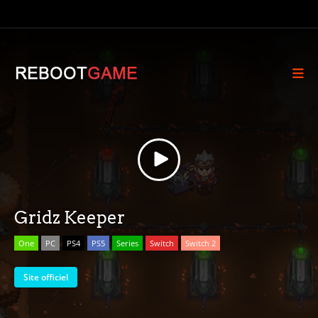
Gridz Keeper
One
PC
PS4
PS5
Series
Switch
Switch 2
Site officiel