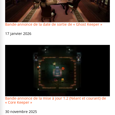
Bande-annonce de la date de sortie de « Ghost Keeper »
Date
17 janvier 2026
Bande-annonce de la mise à jour 1.2 (Néant et courant) de
« Core Keeper »
Date
30 novembre 2025