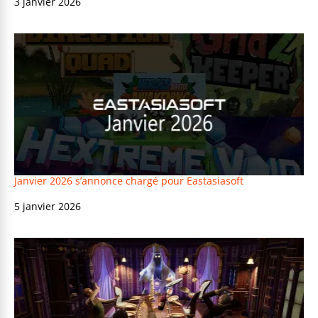
Date
3 janvier 2026
Janvier 2026 s’annonce chargé pour Eastasiasoft
Date
5 janvier 2026