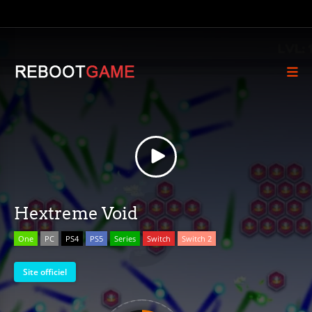
Hextreme Void
One
PC
PS4
PS5
Series
Switch
Switch 2
Site officiel