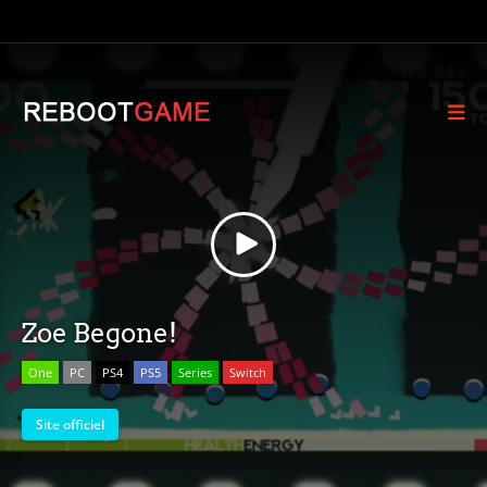
Zoe Begone!
One
PC
PS4
PS5
Series
Switch
Site officiel