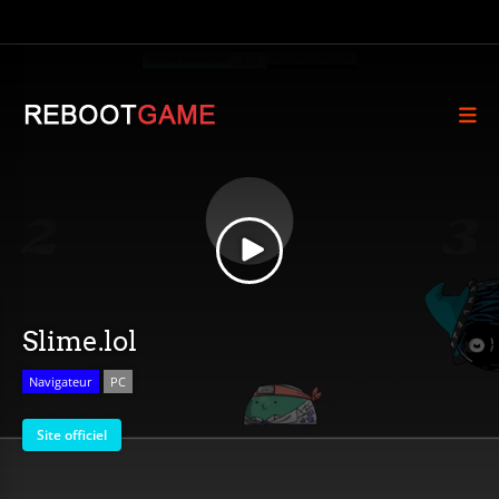
Slime.lol
Navigateur
PC
Site officiel