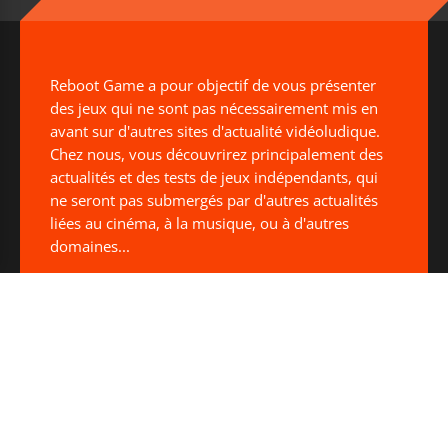
Reboot Game a pour objectif de vous présenter
des jeux qui ne sont pas nécessairement mis en
avant sur d'autres sites d'actualité vidéoludique.
Chez nous, vous découvrirez principalement des
actualités et des tests de jeux indépendants, qui
ne seront pas submergés par d'autres actualités
liées au cinéma, à la musique, ou à d'autres
domaines...
De plus, chez Reboot Game, nous accordons une
importance particulière à la question des
publicités. Vous n'en rencontrerez aucune pendant
votre navigation.