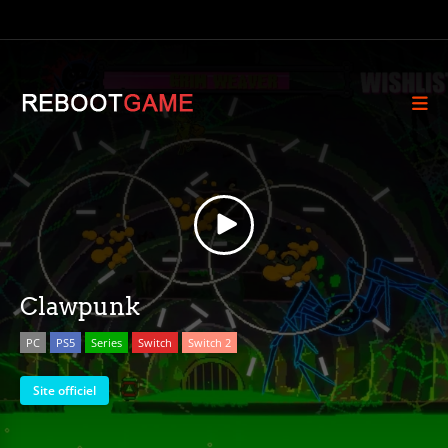
Clawpunk
PC
PS5
Series
Switch
Switch 2
Site officiel