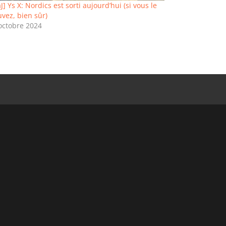
J] Ys X: Nordics est sorti aujourd’hui (si vous le
uvez, bien sûr)
octobre 2024