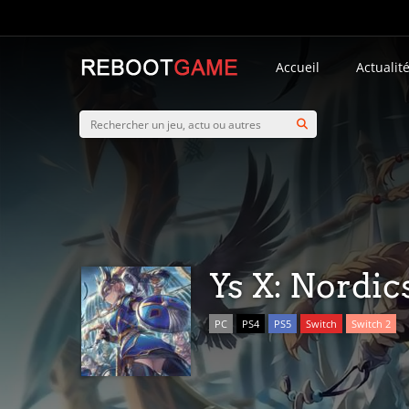
Accueil
Actualit
Ys X: Nordic
PC
PS4
PS5
Switch
Switch 2