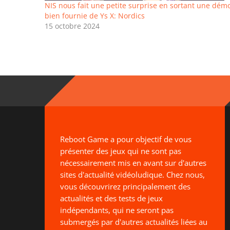
NIS nous fait une petite surprise en sortant une dém
bien fournie de Ys X: Nordics
15 octobre 2024
Reboot Game a pour objectif de vous
présenter des jeux qui ne sont pas
nécessairement mis en avant sur d'autres
sites d'actualité vidéoludique. Chez nous,
vous découvrirez principalement des
actualités et des tests de jeux
indépendants, qui ne seront pas
submergés par d'autres actualités liées au