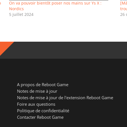
o
On va pouvoir bientôt poser nos mains sur Ys X :
[Mà
Nordics
tro
5 juillet 2024
26 
A propos de Reboot Game
Notes de mise à jour
Notes de mise à jour de l'extension Reboot Game
Foire aux questions
Politique de confidentialité
Contacter Reboot Game