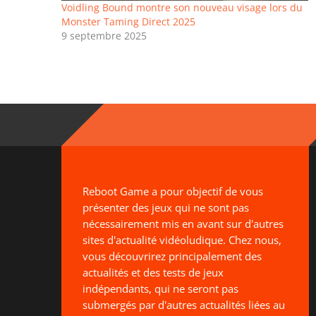
Voidling Bound montre son nouveau visage lors du
Monster Taming Direct 2025
9 septembre 2025
Reboot Game a pour objectif de vous
présenter des jeux qui ne sont pas
nécessairement mis en avant sur d'autres
sites d'actualité vidéoludique. Chez nous,
vous découvrirez principalement des
actualités et des tests de jeux
indépendants, qui ne seront pas
submergés par d'autres actualités liées au