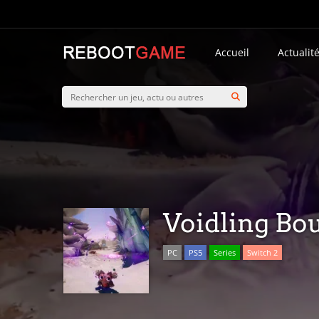
Accueil
Actualit
Voidling Bo
PC
PS5
Series
Switch 2