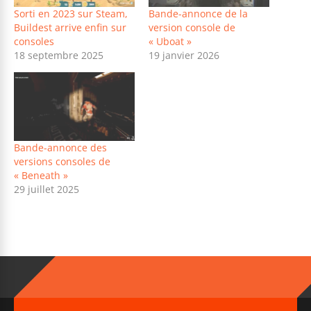
Sorti en 2023 sur Steam,
Bande-annonce de la
Buildest arrive enfin sur
version console de
consoles
« Uboat »
18 septembre 2025
19 janvier 2026
Bande-annonce des
versions consoles de
« Beneath »
29 juillet 2025