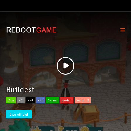
Buildest
One
PC
PS4
PS5
Series
Switch
Switch 2
Site officiel