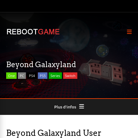
Beyond Galaxyland
One
PC
PS4
PS5
Series
Switch
Plus d'infos
Beyond Galaxyland User