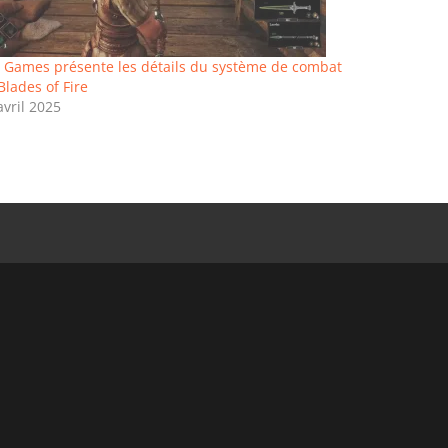
 Games présente les détails du système de combat
Blades of Fire
avril 2025