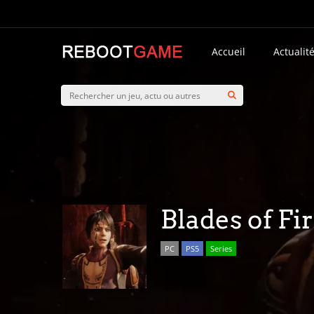
Accueil
Actualit
Blades of Fi
PC
PS5
Series