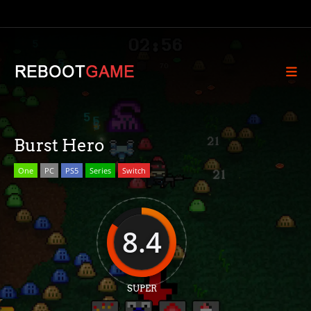
Burst Hero
One
PC
PS5
Series
Switch
8.4
SUPER