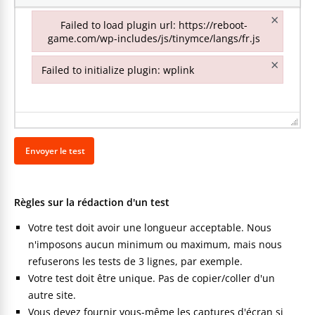
×
Failed to load plugin url: https://reboot-
game.com/wp-includes/js/tinymce/langs/fr.js
Failed to load plugin url: https://reboot-game.com/wp-inclu
×
Failed to initialize plugin: wplink
Failed to initialize plugin: wplink
Règles sur la rédaction d'un test
Votre test doit avoir une longueur acceptable. Nous
n'imposons aucun minimum ou maximum, mais nous
refuserons les tests de 3 lignes, par exemple.
Votre test doit être unique. Pas de copier/coller d'un
autre site.
Vous devez fournir vous-même les captures d'écran si