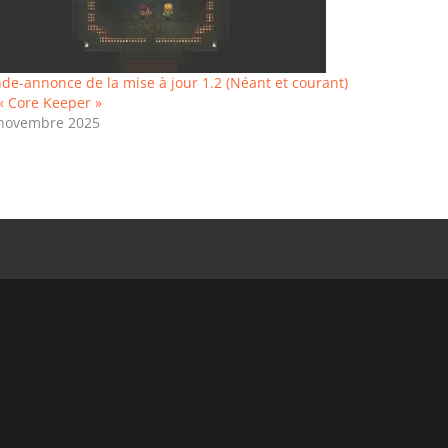
de-annonce de la mise à jour 1.2 (Néant et courant)
« Core Keeper »
novembre 2025