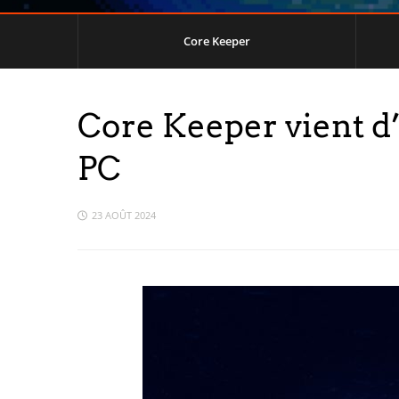
Core Keeper
Core Keeper vient d’a
PC
23 AOÛT 2024