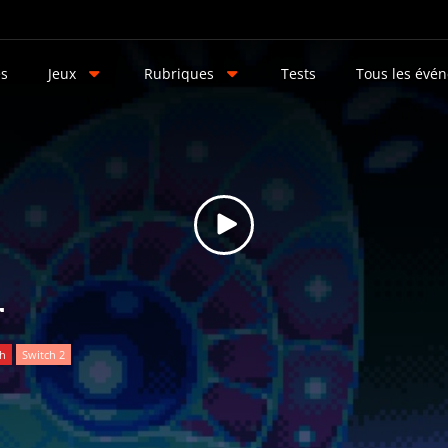
és
Jeux
Rubriques
Tests
Tous les évé
r
ch
Switch 2