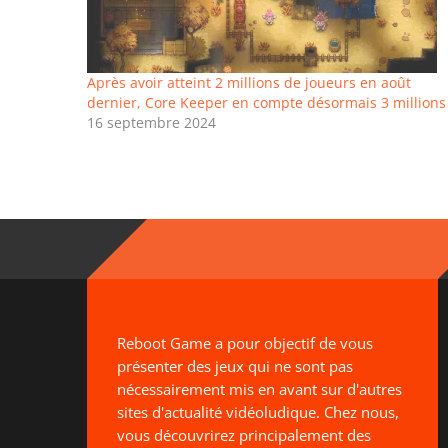
Après avoir atteint 2 millions de joueurs en août
dernier, Core Keeper en compte désormais 3 millions
16 septembre 2024
Reboot Game a pour objectif de vous
présenter des jeux qui ne sont pas
nécessairement mis en avant sur d'autres
sites d'actualité vidéoludique. Chez nous,
vous découvrirez principalement des