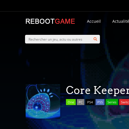
Accueil
Actualit
Core Keepe
One
PC
PS4
PS5
Series
Swit