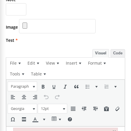
Image
Test
*
Visuel
Code
File
Edit
View
Insert
Format
Tools
Table
Paragraph
Georgia
12pt