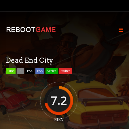
Dead End City
One
PC
PS4
PS5
Series
Switch
7.2
BIEN