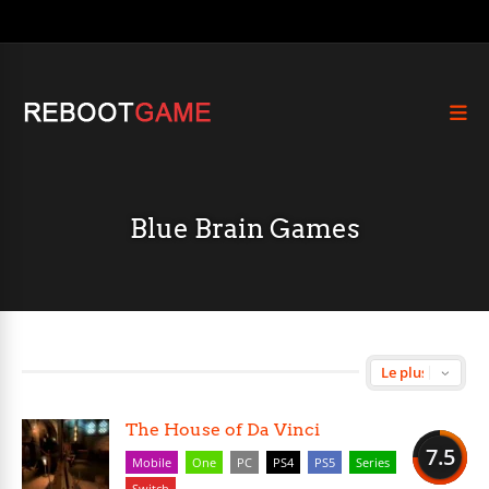
Blue Brain Games
The House of Da Vinci
7.5
Mobile
One
PC
PS4
PS5
Series
Switch