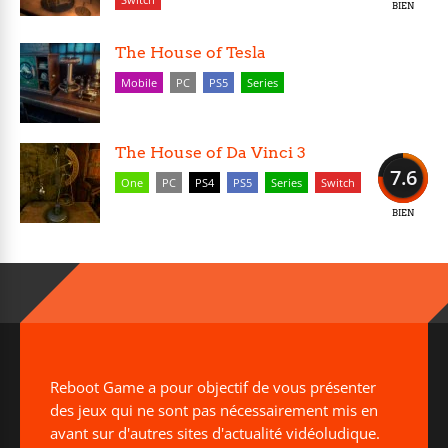
BIEN
The House of Tesla
Mobile
PC
PS5
Series
The House of Da Vinci 3
7.6
One
PC
PS4
PS5
Series
Switch
BIEN
Reboot Game a pour objectif de vous présenter
des jeux qui ne sont pas nécessairement mis en
avant sur d'autres sites d'actualité vidéoludique.