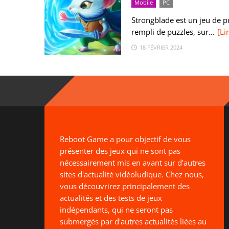
Mobile
PC
Strongblade est un jeu de p
rempli de puzzles, sur...
[Li
18 FÉVRIER 2024
Reboot Game a pour objectif de vous
présenter des jeux qui ne sont pas
nécessairement mis en avant sur d'autres
sites d'actualité vidéoludique. Chez nous,
vous découvrirez principalement des
actualités et des tests de jeux
indépendants, qui ne seront pas
submergés par d'autres actualités liées au