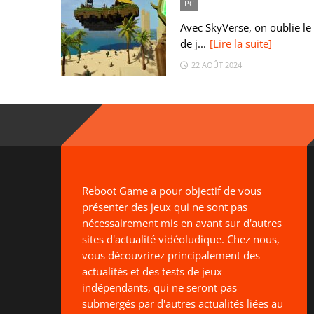
PC
Avec SkyVerse, on oublie le 
de j...
[Lire la suite]
22 AOÛT 2024
Reboot Game a pour objectif de vous
présenter des jeux qui ne sont pas
nécessairement mis en avant sur d'autres
sites d'actualité vidéoludique. Chez nous,
vous découvrirez principalement des
actualités et des tests de jeux
indépendants, qui ne seront pas
submergés par d'autres actualités liées au