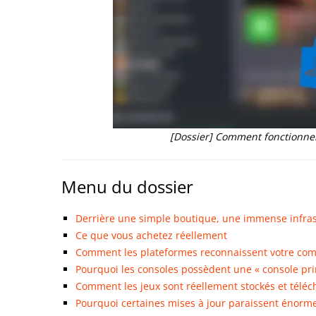
[Dossier] Comment fonctionnen
Menu du dossier
Derrière une simple boutique, une immense infra
Ce que vous achetez réellement
Comment les plateformes reconnaissent votre com
Pourquoi les consoles possèdent une « console prin
Comment les jeux sont réellement stockés et téléc
Pourquoi certaines mises à jour paraissent énorme