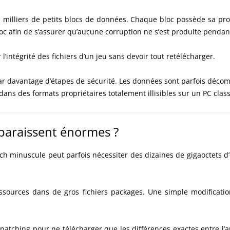
illiers de petits blocs de données. Chaque bloc possède sa prop
oc afin de s’assurer qu’aucune corruption ne s’est produite pendant
l’intégrité des fichiers d’un jeu sans devoir tout retélécharger.
 davantage d’étapes de sécurité. Les données sont parfois décompre
dans des formats propriétaires totalement illisibles sur un PC clas
 paraissent énormes ?
minuscule peut parfois nécessiter des dizaines de gigaoctets d’e
ources dans de gros fichiers packages. Une simple modification
patching pour ne télécharger que les différences exactes entre l’an