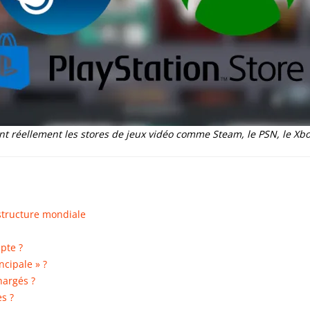
t réellement les stores de jeux vidéo comme Steam, le PSN, le Xbo
structure mondiale
pte ?
cipale » ?
hargés ?
s ?