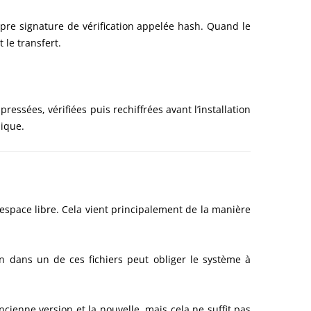
re signature de vérification appelée hash. Quand le
 le transfert.
ssées, vérifiées puis rechiffrées avant l’installation
sique.
space libre. Cela vient principalement de la manière
 dans un de ces fichiers peut obliger le système à
cienne version et la nouvelle, mais cela ne suffit pas