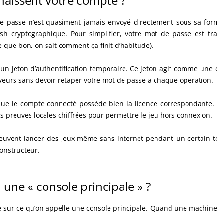
aissent votre compte ?
e passe n’est quasiment jamais envoyé directement sous sa forme
h cryptographique. Pour simplifier, votre mot de passe est t
e que bon, on sait comment ça finit d’habitude).
un jeton d’authentification temporaire. Ce jeton agit comme une c
veurs sans devoir retaper votre mot de passe à chaque opération.
que le compte connecté possède bien la licence correspondante. C
s preuves locales chiffrées pour permettre le jeu hors connexion.
euvent lancer des jeux même sans internet pendant un certain te
onstructeur.
une « console principale » ?
e sur ce qu’on appelle une console principale. Quand une machine 