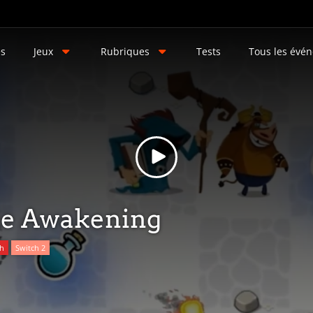
és
Jeux
Rubriques
Tests
Tous les évé
le Awakening
ch
Switch 2