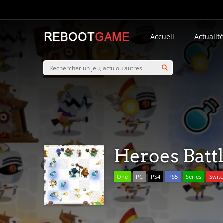
Accueil
Actualit
Heroes Batt
One
PC
PS4
PS5
Series
Swit