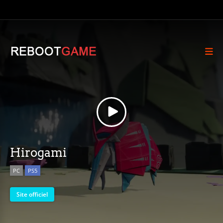
Hirogami
PC
PS5
Site officiel