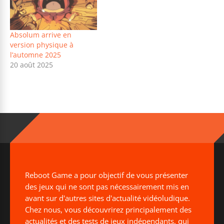
Absolum arrive en
version physique à
l’automne 2025
20 août 2025
Reboot Game a pour objectif de vous présenter
des jeux qui ne sont pas nécessairement mis en
avant sur d'autres sites d'actualité vidéoludique.
Chez nous, vous découvrirez principalement des
actualités et des tests de jeux indépendants, qui