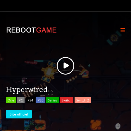
Hyperwired
One
PC
PS4
PS5
Series
Switch
Switch 2
Site officiel