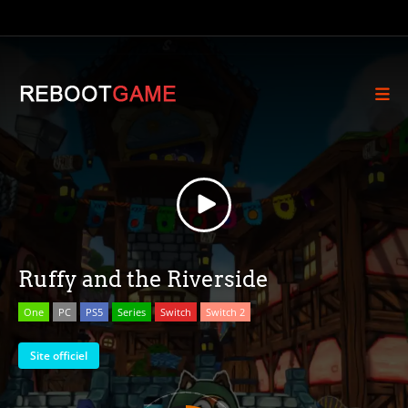
Ruffy and the Riverside
One
PC
PS5
Series
Switch
Switch 2
Site officiel