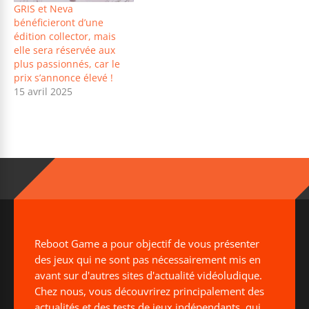
GRIS et Neva
bénéficieront d’une
édition collector, mais
elle sera réservée aux
plus passionnés, car le
prix s’annonce élevé !
15 avril 2025
Reboot Game a pour objectif de vous présenter
des jeux qui ne sont pas nécessairement mis en
avant sur d'autres sites d'actualité vidéoludique.
Chez nous, vous découvrirez principalement des
actualités et des tests de jeux indépendants, qui