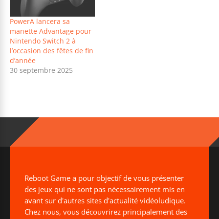
PowerA lancera sa
manette Advantage pour
Nintendo Switch 2 à
l’occasion des fêtes de fin
d’année
30 septembre 2025
Reboot Game a pour objectif de vous présenter
des jeux qui ne sont pas nécessairement mis en
avant sur d'autres sites d'actualité vidéoludique.
Chez nous, vous découvrirez principalement des