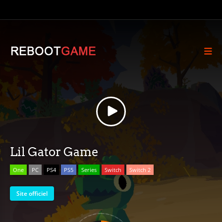
Lil Gator Game
One
PC
PS4
PS5
Series
Switch
Switch 2
Site officiel