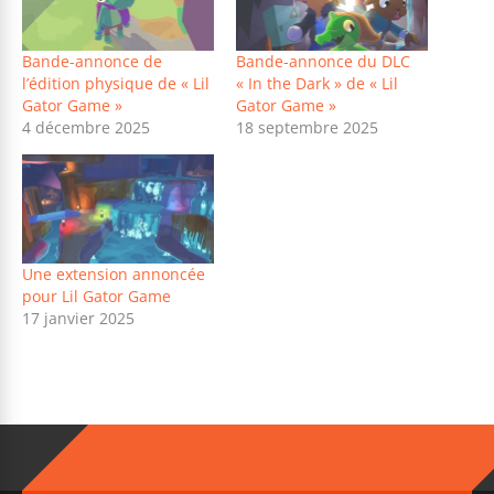
Bande-annonce de
Bande-annonce du DLC
l’édition physique de « Lil
« In the Dark » de « Lil
Gator Game »
Gator Game »
4 décembre 2025
18 septembre 2025
Une extension annoncée
pour Lil Gator Game
17 janvier 2025