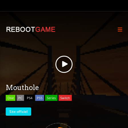
Mouthole
One
PC
PS4
PS5
Series
Switch
Site officiel