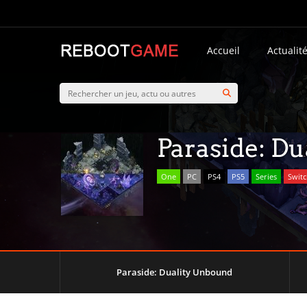
Accueil
Actualit
Paraside: D
One
PC
PS4
PS5
Series
Swit
Paraside: Duality Unbound