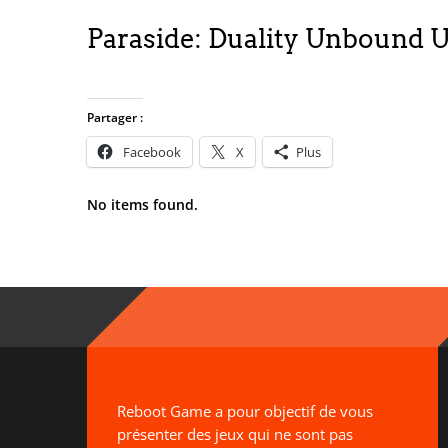
Paraside: Duality Unbound 
Partager :
Facebook
X
Plus
No items found.
Reboot Game a pour objectif de vous
présenter des jeux qui ne sont pas