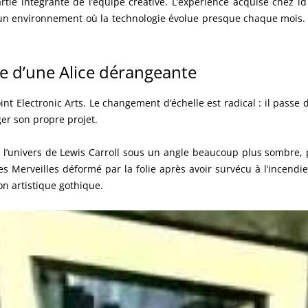
partie intégrante de l’équipe créative. L’expérience acquise chez i
un environnement où la technologie évolue presque chaque mois. Mai
nce d’une Alice dérangeante
nt Electronic Arts. Le changement d’échelle est radical : il pass
iger son propre projet.
ite l’univers de Lewis Carroll sous un angle beaucoup plus sombre, p
s Merveilles déformé par la folie après avoir survécu à l’incendi
on artistique gothique.