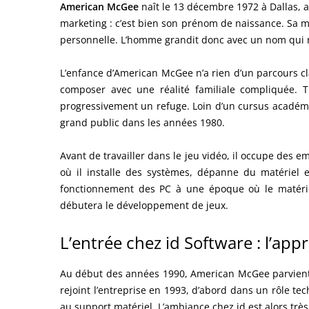
American McGee
naît le 13 décembre 1972 à Dallas, 
marketing : c’est bien son prénom de naissance. Sa m
personnelle. L’homme grandit donc avec un nom qui r
L’enfance d’American McGee n’a rien d’un parcours cla
composer avec une réalité familiale compliquée. T
progressivement un refuge. Loin d’un cursus académiq
grand public dans les années 1980.
Avant de travailler dans le jeu vidéo, il occupe des e
où il installe des systèmes, dépanne du matériel 
fonctionnement des PC à une époque où le matériel
débutera le développement de jeux.
L’entrée chez id Software : l’ap
Au début des années 1990, American McGee parvient à
rejoint l’entreprise en 1993, d’abord dans un rôle t
au support matériel. L’ambiance chez id est alors très 