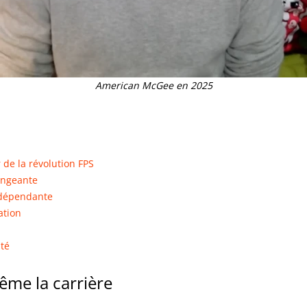
American McGee en 2025
 de la révolution FPS
rangeante
ndépendante
ation
ité
ême la carrière