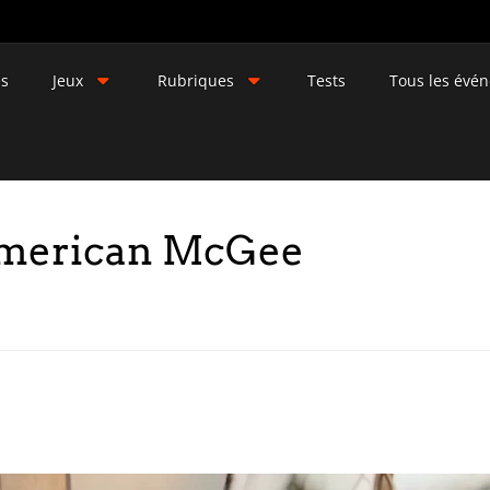
és
Jeux
Rubriques
Tests
Tous les évé
American McGee