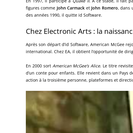
En 1997, il participe à
Quake II
. À ce stade, il fait 
figures comme
John Carmack
et
John Romero
, dans 
des années 1990, il quitte id Software.
Chez Electronic Arts : la naissa
Après son départ d’id Software, American McGee rejoi
international. Chez EA, il obtient l’opportunité de dir
En 2000 sort
American McGee’s Alice
. Le titre revis
d’un conte pour enfants. Elle revient dans un Pays de
action à la troisième personne, plateformes et directi