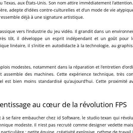
au Texas, aux États-Unis. Son nom attire immédiatement l’attentio
ère, adepte d’idées contre-culturelles et d’un mode de vie atypi
essemble déjà à une signature artistique.
ssique vers l’industrie du jeu vidéo. Il grandit dans un environn
rès tôt, il développe un esprit indépendant et un goût pour l
ue linéaire, il s’initie en autodidacte à la technologie, au graph
mplois modestes, notamment dans la réparation et l’entretien d’ordina
et assemble des machines. Cette expérience technique, très c
 est bien moins standardisé qu’aujourd’hui. Cette proximité av
prentissage au cœur de la révolution FPS
 se faire embaucher chez id Software, le studio texan qui révolu
echnique modeste. Il n’est pas recruté comme designer vedette mai
particulière : petite équipe, créativité explosive, rythme de travail