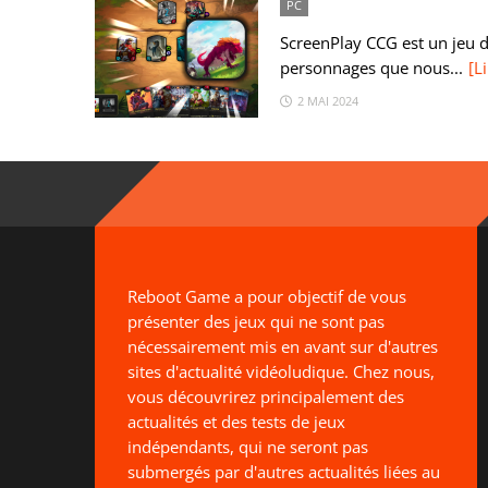
PC
ScreenPlay CCG est un jeu 
personnages que nous...
[Li
2 MAI 2024
Reboot Game a pour objectif de vous
présenter des jeux qui ne sont pas
nécessairement mis en avant sur d'autres
sites d'actualité vidéoludique. Chez nous,
vous découvrirez principalement des
actualités et des tests de jeux
indépendants, qui ne seront pas
submergés par d'autres actualités liées au