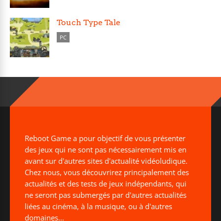
Touch Type Tale
PC
Reboot Game a pour objectif de vous présenter
des jeux qui ne sont pas nécessairement mis en
avant sur d'autres sites d'actualité vidéoludique.
Chez nous, vous découvrirez principalement des
actualités et des tests de jeux indépendants, qui
ne seront pas submergés par d'autres actualités
liées au cinéma, à la musique, ou à d'autres
domaines...