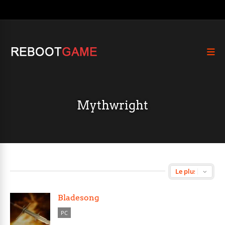
Mythwright
Bladesong
PC