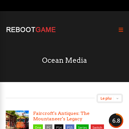
Ocean Media
Faircroft's Antiques: The
Mountaneer's Legacy
6.8
One
PC
PS4
PS5
Series
Switch