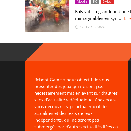
Mobile
PC
Switch
Fais voir ta grandeur à une
inimaginables en syn...
[Lir
17 FÉVRIER 2024
Reboot Game a pour objectif de vous
présenter des jeux qui ne sont pas
nécessairement mis en avant sur d'autres
sites d'actualité vidéoludique. Chez nous,
vous découvrirez principalement des
actualités et des tests de jeux
indépendants, qui ne seront pas
submergés par d'autres actualités liées au