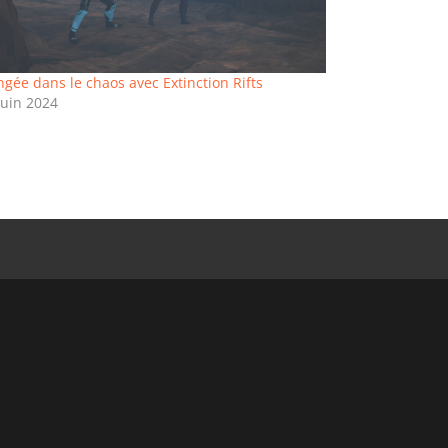
ngée dans le chaos avec Extinction Rifts
juin 2024