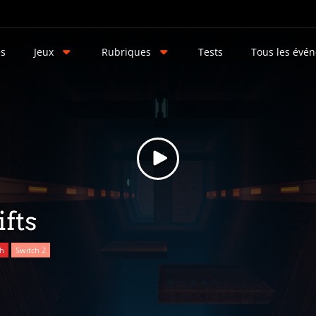
és
Jeux
Rubriques
Tests
Tous les évé
ifts
ch
Switch 2