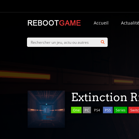
Accueil
Actualit
Extinction R
One
PC
PS4
PS5
Series
Swit