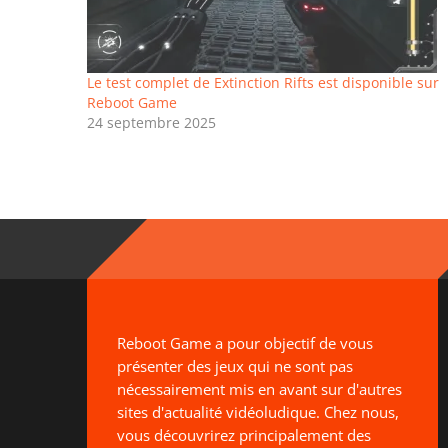
Le test complet de Extinction Rifts est disponible sur
Reboot Game
24 septembre 2025
Reboot Game a pour objectif de vous
présenter des jeux qui ne sont pas
nécessairement mis en avant sur d'autres
sites d'actualité vidéoludique. Chez nous,
vous découvrirez principalement des