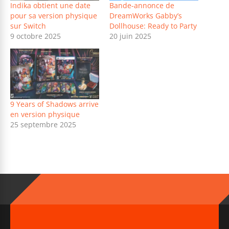
Indika obtient une date
Bande-annonce de
pour sa version physique
DreamWorks Gabby’s
sur Switch
Dollhouse: Ready to Party
9 octobre 2025
20 juin 2025
9 Years of Shadows arrive
en version physique
25 septembre 2025