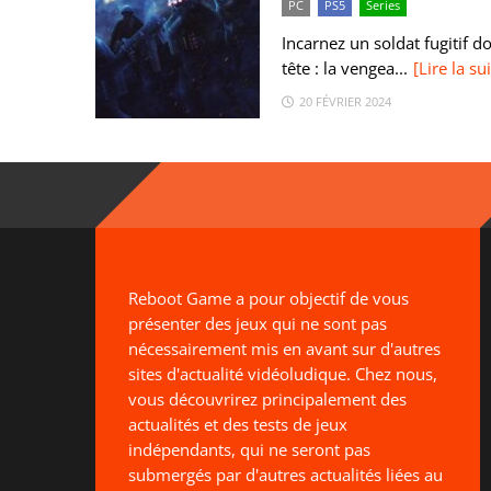
PC
PS5
Series
Incarnez un soldat fugitif 
tête : la vengea...
[Lire la su
20 FÉVRIER 2024
Reboot Game a pour objectif de vous
présenter des jeux qui ne sont pas
nécessairement mis en avant sur d'autres
sites d'actualité vidéoludique. Chez nous,
vous découvrirez principalement des
actualités et des tests de jeux
indépendants, qui ne seront pas
submergés par d'autres actualités liées au