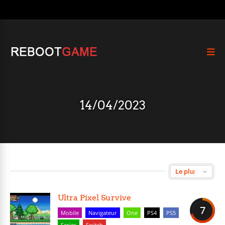
14/04/2023
Ultra Pixel Survive
7
Mobile
Navigateur
One
PS4
PS5
Series
Switch