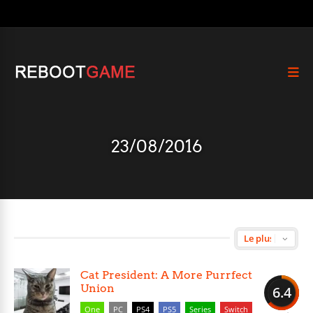
23/08/2016
Cat President: A More Purrfect
Union
6.4
One
PC
PS4
PS5
Series
Switch