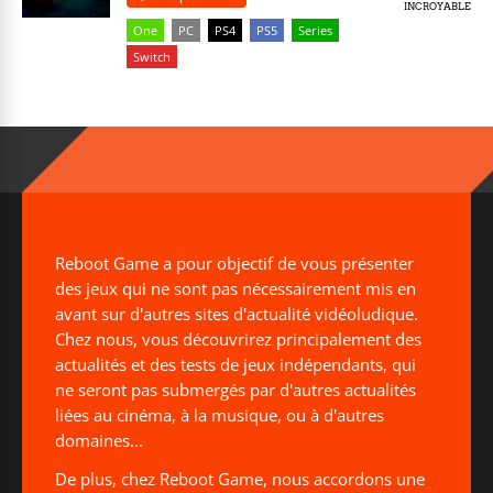
INCROYABLE
One
PC
PS4
PS5
Series
Switch
Reboot Game a pour objectif de vous présenter
des jeux qui ne sont pas nécessairement mis en
avant sur d'autres sites d'actualité vidéoludique.
Chez nous, vous découvrirez principalement des
actualités et des tests de jeux indépendants, qui
ne seront pas submergés par d'autres actualités
liées au cinéma, à la musique, ou à d'autres
domaines...
De plus, chez Reboot Game, nous accordons une