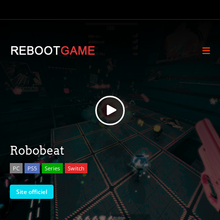
Robobeat
PC
PS5
Series
Switch
Site officiel