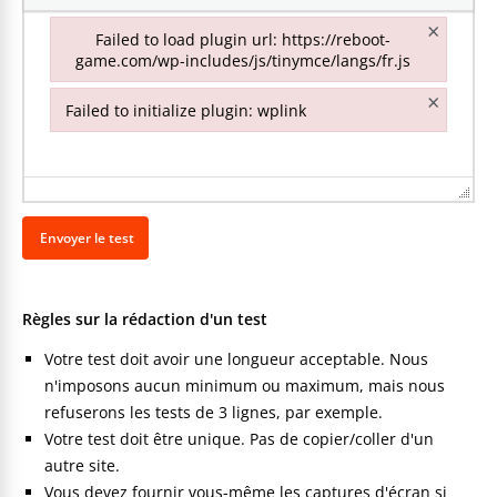
×
Failed to load plugin url: https://reboot-
game.com/wp-includes/js/tinymce/langs/fr.js
Failed to load plugin url: https://reboot-game.com/wp-inclu
×
Failed to initialize plugin: wplink
Failed to initialize plugin: wplink
Règles sur la rédaction d'un test
Votre test doit avoir une longueur acceptable. Nous
n'imposons aucun minimum ou maximum, mais nous
refuserons les tests de 3 lignes, par exemple.
Votre test doit être unique. Pas de copier/coller d'un
autre site.
Vous devez fournir vous-même les captures d'écran si