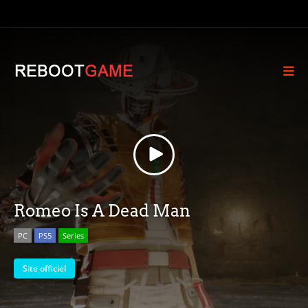
Romeo Is A Dead Man
PC
PS5
Series
Site officiel