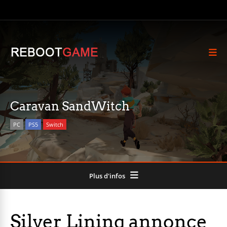
Caravan SandWitch
PC
PS5
Switch
Plus d'infos
Silver Lining annonce