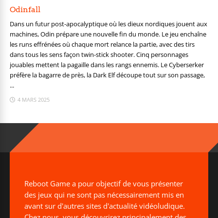
Odinfall
Dans un futur post-apocalyptique où les dieux nordiques jouent aux
machines, Odin prépare une nouvelle fin du monde. Le jeu enchaîne
les runs effrénées où chaque mort relance la partie, avec des tirs
dans tous les sens façon twin-stick shooter. Cinq personnages
jouables mettent la pagaille dans les rangs ennemis. Le Cyberserker
préfère la bagarre de près, la Dark Elf découpe tout sur son passage,
...
4 MARS 2025
Reboot Game a pour objectif de vous présenter
des jeux qui ne sont pas nécessairement mis en
avant sur d'autres sites d'actualité vidéoludique.
Chez nous, vous découvrirez principalement des