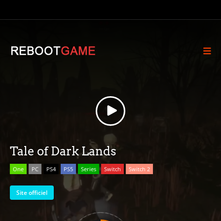
Tale of Dark Lands
One
PC
PS4
PS5
Series
Switch
Switch 2
Site officiel