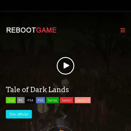
Tale of Dark Lands
One
PC
PS4
PS5
Series
Switch
Switch 2
Site officiel