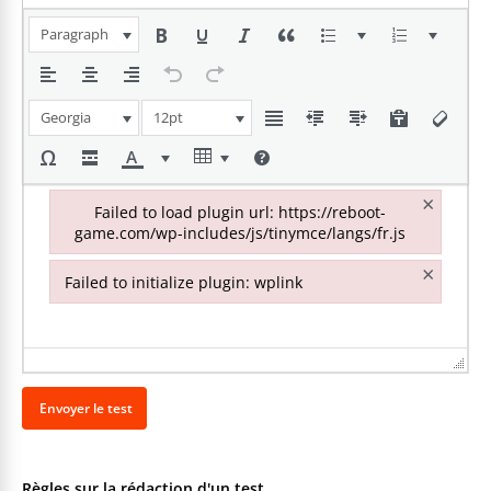
Paragraph
Georgia
12pt
×
Failed to load plugin url: https://reboot-
game.com/wp-includes/js/tinymce/langs/fr.js
Failed to load plugin url: https://reboot-game.com/wp-inclu
×
Failed to initialize plugin: wplink
Failed to initialize plugin: wplink
Règles sur la rédaction d'un test