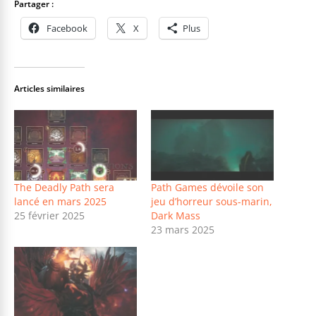
Partager :
Facebook
X
Plus
Articles similaires
The Deadly Path sera
Path Games dévoile son
lancé en mars 2025
jeu d’horreur sous-marin,
25 février 2025
Dark Mass
23 mars 2025