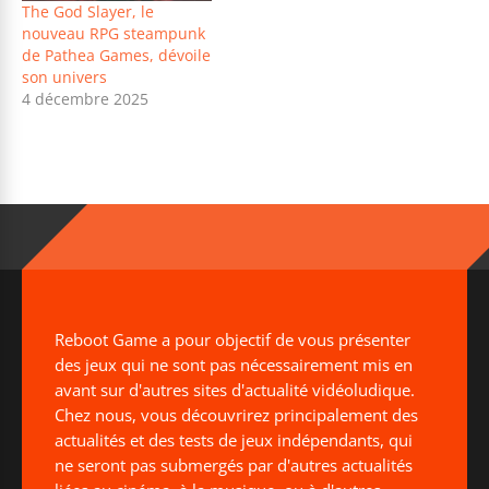
The God Slayer, le
nouveau RPG steampunk
de Pathea Games, dévoile
son univers
4 décembre 2025
Reboot Game a pour objectif de vous présenter
des jeux qui ne sont pas nécessairement mis en
avant sur d'autres sites d'actualité vidéoludique.
Chez nous, vous découvrirez principalement des
actualités et des tests de jeux indépendants, qui
ne seront pas submergés par d'autres actualités